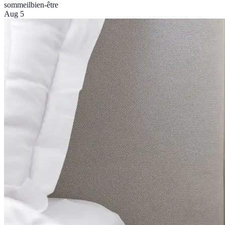
sommeil
bien-être
Aug 5