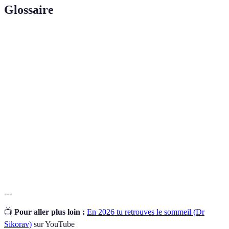
Glossaire
Terme
Définition
Routine
Ensemble des habitudes et rituels liés au sommeil,
de
favorisant un endormissement rapide et un sommeil de
Sommeil
meilleure qualité.
Cycle de
Phases de sommeil se répétant tout au long de la nuit,
Sommeil
comprenant le sommeil léger, profond et paradoxal.
Lumière
Émission lumineuse des appareils électroniques qui
Bleue
peut perturber le cycle naturel du sommeil.
---
📺
Pour aller plus loin :
En 2026 tu retrouves le sommeil (Dr
Sikorav)
sur YouTube