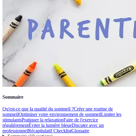
Sommaire
Qu'est-ce que la qualité du sommeil ?
Créer une routine de
sommeil
Optimiser votre environnement de sommeil
Limiter les
stimulants
Pratiquer la relaxation
Faire de l'exercice
régulièrement
Éviter la lumière bleue
Discuter avec un
professionnel
Récapitulatif Checklist
Glossaire