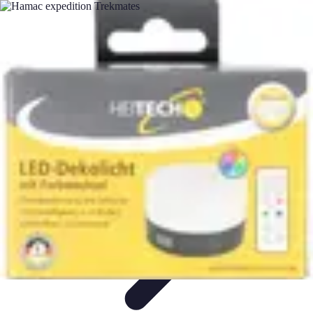
Conseils Sommeil
Erreurs Courantes
Nutrition et Sommeil
Amélioration du
Sommeil
Astuces de Sommeil
Habitudes de Sommeil
Conseils Sommeil