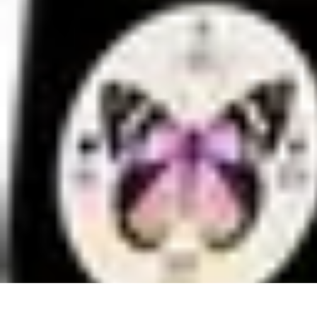
Conseils Sommeil
Erreurs Courantes
Nutrition et Sommeil
Amélioration du Sommeil
Astu
Conseils Sommeil