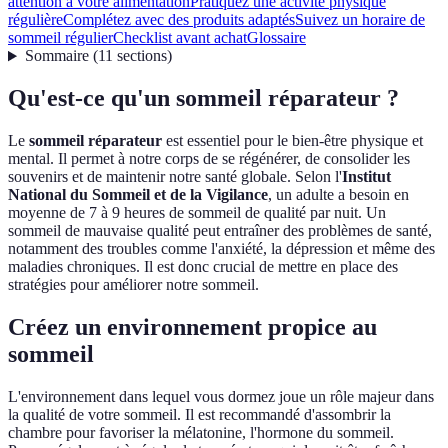
attention à votre alimentation
Pratiquez une activité physique
régulière
Complétez avec des produits adaptés
Suivez un horaire de
sommeil régulier
Checklist avant achat
Glossaire
Sommaire
(
11
sections
)
Qu'est-ce qu'un sommeil réparateur ?
Le
sommeil réparateur
est essentiel pour le bien-être physique et
mental. Il permet à notre corps de se régénérer, de consolider les
souvenirs et de maintenir notre santé globale. Selon l'
Institut
National du Sommeil et de la Vigilance
, un adulte a besoin en
moyenne de 7 à 9 heures de sommeil de qualité par nuit. Un
sommeil de mauvaise qualité peut entraîner des problèmes de santé,
notamment des troubles comme l'anxiété, la dépression et même des
maladies chroniques. Il est donc crucial de mettre en place des
stratégies pour améliorer notre sommeil.
Créez un environnement propice au
sommeil
L'environnement dans lequel vous dormez joue un rôle majeur dans
la qualité de votre sommeil. Il est recommandé d'assombrir la
chambre pour favoriser la mélatonine, l'hormone du sommeil.