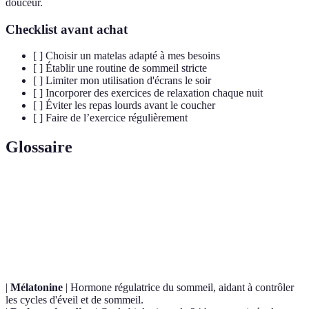
douceur.
Checklist avant achat
[ ] Choisir un matelas adapté à mes besoins
[ ] Établir une routine de sommeil stricte
[ ] Limiter mon utilisation d'écrans le soir
[ ] Incorporer des exercices de relaxation chaque nuit
[ ] Éviter les repas lourds avant le coucher
[ ] Faire de l’exercice régulièrement
Glossaire
Terme
Définition
Sommeil
Un sommeil qui permet de récupérer physiquement
réparateur
et mentalement, essentiel pour la santé.
|
Mélatonine
| Hormone régulatrice du sommeil, aidant à contrôler
les cycles d'éveil et de sommeil.