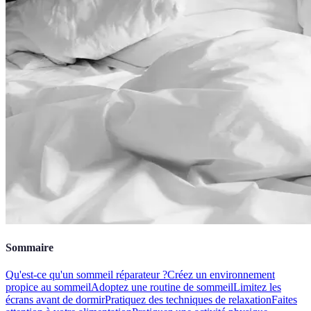
Sommaire
Qu'est-ce qu'un sommeil réparateur ?
Créez un environnement
propice au sommeil
Adoptez une routine de sommeil
Limitez les
écrans avant de dormir
Pratiquez des techniques de relaxation
Faites