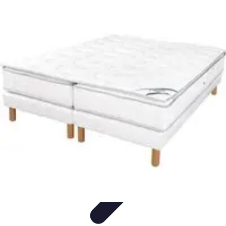
Conseils Sommeil
Erreurs Courantes
Nutrition et Sommeil
Amélioration du
Sommeil
Astuces de Sommeil
Habitudes de Sommeil
Conseils Sommeil