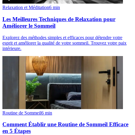
Relaxation et Méditation
6
min
Les Meilleures Techniques de Relaxation pour
Améliorer le Sommeil
Explorez des méthodes simples et efficaces pour détendre votre
esprit et améliorer la qualité de votre sommeil. Trouvez votre paix
intérieure.
Routine de Sommeil
6
min
Comment Établir une Routine de Sommeil Efficace
en 5 Étapes