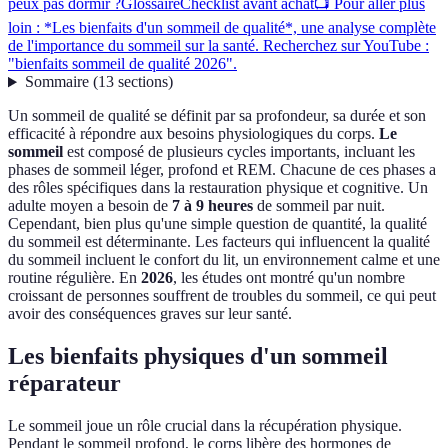
peux pas dormir ?
Glossaire
Checklist avant achat
📺 Pour aller plus
loin : *Les bienfaits d'un sommeil de qualité*, une analyse complète
de l'importance du sommeil sur la santé. Recherchez sur YouTube :
"bienfaits sommeil de qualité 2026".
Sommaire
(
13
sections
)
Un sommeil de qualité se définit par sa profondeur, sa durée et son
efficacité à répondre aux besoins physiologiques du corps.
Le
sommeil
est composé de plusieurs cycles importants, incluant les
phases de sommeil léger, profond et REM. Chacune de ces phases a
des rôles spécifiques dans la restauration physique et cognitive. Un
adulte moyen a besoin de
7 à 9 heures
de sommeil par nuit.
Cependant, bien plus qu'une simple question de quantité, la qualité
du sommeil est déterminante. Les facteurs qui influencent la qualité
du sommeil incluent le confort du lit, un environnement calme et une
routine régulière. En
2026
, les études ont montré qu'un nombre
croissant de personnes souffrent de troubles du sommeil, ce qui peut
avoir des conséquences graves sur leur santé.
Les bienfaits physiques d'un sommeil
réparateur
Le sommeil joue un rôle crucial dans la récupération physique.
Pendant le sommeil profond, le corps libère des hormones de