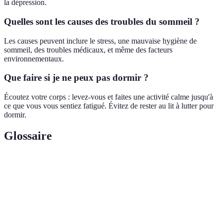
la dépression.
Quelles sont les causes des troubles du sommeil ?
Les causes peuvent inclure le stress, une mauvaise hygiène de
sommeil, des troubles médicaux, et même des facteurs
environnementaux.
Que faire si je ne peux pas dormir ?
Écoutez votre corps : levez-vous et faites une activité calme jusqu'à
ce que vous vous sentiez fatigué. Évitez de rester au lit à lutter pour
dormir.
Glossaire
Terme
Définition
Hormone régulatrice du sommeil, sécrétée par la
Mélatonine
glande pinéale qui aide à l'endormissement.