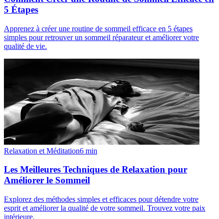
5 Étapes
Apprenez à créer une routine de sommeil efficace en 5 étapes
simples pour retrouver un sommeil réparateur et améliorer votre
qualité de vie.
Relaxation et Méditation
6
min
Les Meilleures Techniques de Relaxation pour
Améliorer le Sommeil
Explorez des méthodes simples et efficaces pour détendre votre
esprit et améliorer la qualité de votre sommeil. Trouvez votre paix
intérieure.