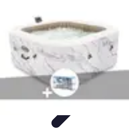
Conseils Sommeil
Erreurs Courantes
Nutrition et Sommeil
Amélioration du
Sommeil
Astuces de Sommeil
Habitudes de Sommeil
Conseils Sommeil