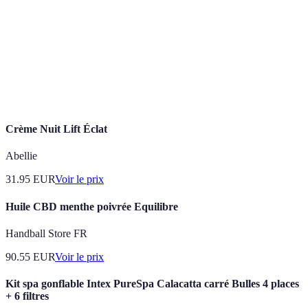
Phases différentes du sommeil, incluant le sommeil
Cycle de
léger, profond et REM, qui se répètent plusieurs fois
sommeil
par nuit.
Hygiène
Ensemble des habitudes et pratiques qui favorisent
du
un bon sommeil, comme respecter un horaire
sommeil
régulier et créer un environnement propice au repos.
Crème Nuit Lift Éclat
Abellie
31.95
EUR
Voir le prix
Huile CBD menthe poivrée Equilibre
Handball Store FR
90.55
EUR
Voir le prix
Kit spa gonflable Intex PureSpa Calacatta carré Bulles 4 places
+ 6 filtres