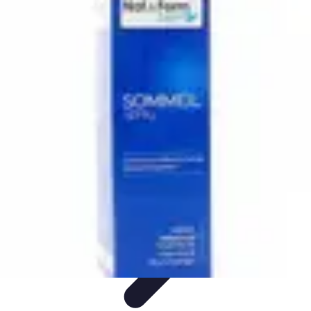
Conseils Sommeil
Erreurs Courantes
Nutrition et Sommeil
Amélioration du
Sommeil
Astuces de Sommeil
Habitudes de Sommeil
Conseils Sommeil