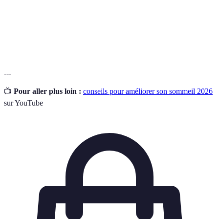
sédatives.
Rythme
Cycle biologique de 24 heures, régulant les phases
circadien
de sommeil et d'éveil.
---
📺
Pour aller plus loin :
conseils pour améliorer son sommeil 2026
sur YouTube