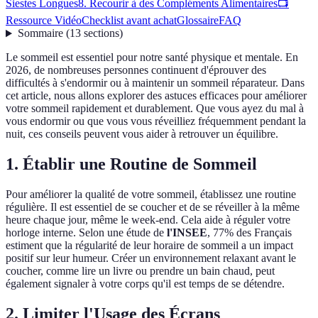
Siestes Longues
8. Recourir à des Compléments Alimentaires
📺
Ressource Vidéo
Checklist avant achat
Glossaire
FAQ
Sommaire
(
13
sections
)
Le sommeil est essentiel pour notre santé physique et mentale. En
2026, de nombreuses personnes continuent d'éprouver des
difficultés à s'endormir ou à maintenir un sommeil réparateur. Dans
cet article, nous allons explorer des astuces efficaces pour améliorer
votre sommeil rapidement et durablement. Que vous ayez du mal à
vous endormir ou que vous vous réveilliez fréquemment pendant la
nuit, ces conseils peuvent vous aider à retrouver un équilibre.
1. Établir une Routine de Sommeil
Pour améliorer la qualité de votre sommeil, établissez une routine
régulière. Il est essentiel de se coucher et de se réveiller à la même
heure chaque jour, même le week-end. Cela aide à réguler votre
horloge interne. Selon une étude de
l'INSEE
, 77% des Français
estiment que la régularité de leur horaire de sommeil a un impact
positif sur leur humeur. Créer un environnement relaxant avant le
coucher, comme lire un livre ou prendre un bain chaud, peut
également signaler à votre corps qu'il est temps de se détendre.
2. Limiter l'Usage des Écrans