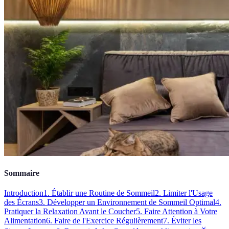
Sommaire
Introduction
1. Établir une Routine de Sommeil
2. Limiter l'Usage
des Écrans
3. Développer un Environnement de Sommeil Optimal
4.
Pratiquer la Relaxation Avant le Coucher
5. Faire Attention à Votre
Alimentation
6. Faire de l'Exercice Régulièrement
7. Éviter les