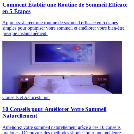
Comment Établir une Routine de Sommeil Efficace
en 5 Étapes
Apprenez à créer une routine de sommeil efficace en 5 étapes
simples pour optimiser votre sommeil et améliorer votre bien-être
presque instantanément.
Conseils et Astuces
6
min
10 Conseils pour Améliorer Votre Sommeil
Naturellement
Améliorez votre sommeil naturellement grâce à ces 10 conseils
pratiques. Découvrez des méthodes simples pour une meilleure