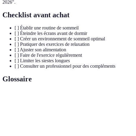
2026".
Checklist avant achat
[ ] Établir une routine de sommeil
[ ] Éteindre les écrans avant de dormir
[ ] Créer un environnement de sommeil optimal
[ ] Pratiquer des exercices de relaxation
[ ] Ajuster son alimentation
[ ] Faire de l'exercice régulièrement
[ ] Limiter les siestes longues
[ ] Consulter un professionnel pour des compléments
Glossaire
Terme
Définition
Hormone régulatrice du sommeil, produite
Mélatonine
naturellement par l'organisme.
Plante connue pour ses propriétés calmantes et
Valériane