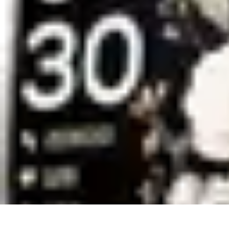
Conseils Sommeil
Erreurs Courantes
Nutrition et Sommeil
Amélioration du Sommeil
Astu
Conseils Sommeil