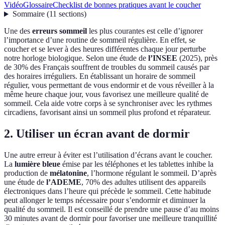
Vidéo
Glossaire
Checklist de bonnes pratiques avant le coucher
Sommaire
(
11
sections
)
Une des
erreurs sommeil
les plus courantes est celle d’ignorer
l’importance d’une routine de sommeil régulière. En effet, se
coucher et se lever à des heures différentes chaque jour perturbe
notre horloge biologique. Selon une étude de
l’INSEE
(2025), près
de 30% des Français souffrent de troubles du sommeil causés par
des horaires irréguliers. En établissant un horaire de sommeil
régulier, vous permettant de vous endormir et de vous réveiller à la
même heure chaque jour, vous favorisez une meilleure qualité de
sommeil. Cela aide votre corps à se synchroniser avec les rythmes
circadiens, favorisant ainsi un sommeil plus profond et réparateur.
2. Utiliser un écran avant de dormir
Une autre erreur à éviter est l’utilisation d’écrans avant le coucher.
La
lumière bleue
émise par les téléphones et les tablettes inhibe la
production de
mélatonine
, l’hormone régulant le sommeil. D’après
une étude de
l’ADEME
, 70% des adultes utilisent des appareils
électroniques dans l’heure qui précède le sommeil. Cette habitude
peut allonger le temps nécessaire pour s’endormir et diminuer la
qualité du sommeil. Il est conseillé de prendre une pause d’au moins
30 minutes avant de dormir pour favoriser une meilleure tranquillité