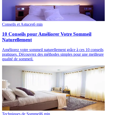
Conseils et Astuces
6
min
10 Conseils pour Améliorer Votre Sommeil
Naturellement
Améliorez votre sommeil naturellement grâce à ces 10 conseils
pratiques. Découvrez des méthodes simples pour une meilleure
qualité de sommeil.
Techniques de Sommeil
6
min