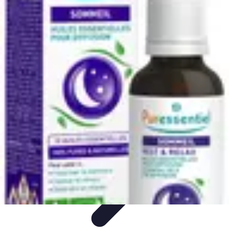
Conseils Sommeil
Erreurs Courantes
Nutrition et Sommeil
Amélioration du
Sommeil
Astuces de Sommeil
Habitudes de Sommeil
Conseils Sommeil