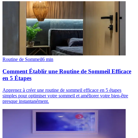
Routine de Sommeil
6
min
Comment Établir une Routine de Sommeil Efficace
en 5 Étapes
Apprenez à créer une routine de sommeil efficace en 5 étapes
simples pour optimiser votre sommeil et améliorer votre bien-être
presque instantanément.