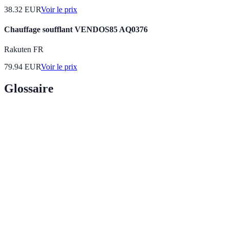
38.32
EUR
Voir le prix
Chauffage soufflant VENDOS85 AQ0376
Rakuten FR
79.94
EUR
Voir le prix
Glossaire
Terme
Définition
Environnement de
Configuration physique et ambiance
sommeil
favorable au sommeil.
Support conçu pour le sommeil, crucial
Matelas
pour le confort.
Son constant utilisé pour masquer les bruits
Bruit blanc
indésirables.