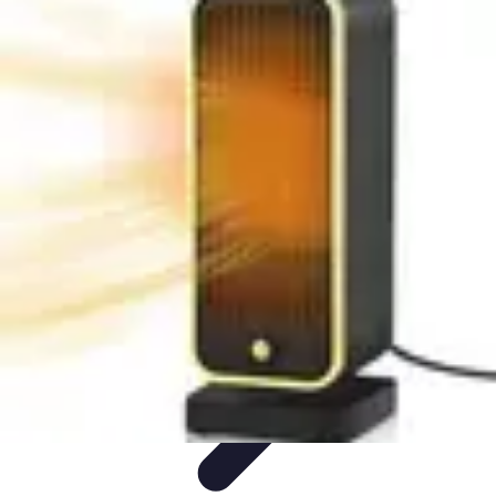
Conseils Sommeil
Erreurs Courantes
Nutrition et Sommeil
Amélioration du
Sommeil
Astuces de Sommeil
Habitudes de Sommeil
Conseils Sommeil