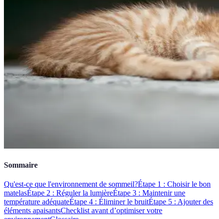
Sommaire
Qu'est-ce que l'environnement de sommeil?
Étape 1 : Choisir le bon
matelas
Étape 2 : Réguler la lumière
Étape 3 : Maintenir une
température adéquate
Étape 4 : Éliminer le bruit
Étape 5 : Ajouter des
éléments apaisants
Checklist avant d’optimiser votre