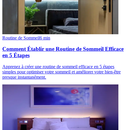
Routine de Sommeil
6
min
Comment Établir une Routine de Sommeil Efficace
en 5 Étapes
Apprenez à créer une routine de sommeil efficace en 5 étapes
simples pour optimiser votre sommeil et améliorer votre bien-être
presque instantanément.