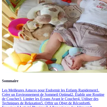
Sommaire
Les Meilleures Astuces pour Endormir les Enfants Rapidement
1.
Créer un Environnement de Sommeil Optimal
2. Établir une Routine
de Coucher
3. Limiter les Écrans Avant le Coucher
4. Utiliser des
Techniques de Relaxation
5. Offrir un Objet de Réconfort
6.