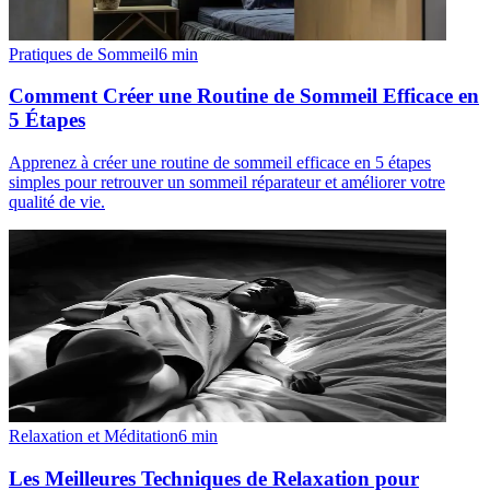
Pratiques de Sommeil
6
min
Comment Créer une Routine de Sommeil Efficace en
5 Étapes
Apprenez à créer une routine de sommeil efficace en 5 étapes
simples pour retrouver un sommeil réparateur et améliorer votre
qualité de vie.
Relaxation et Méditation
6
min
Les Meilleures Techniques de Relaxation pour