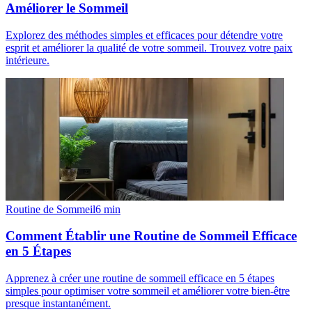
Améliorer le Sommeil
Explorez des méthodes simples et efficaces pour détendre votre
esprit et améliorer la qualité de votre sommeil. Trouvez votre paix
intérieure.
Routine de Sommeil
6
min
Comment Établir une Routine de Sommeil Efficace
en 5 Étapes
Apprenez à créer une routine de sommeil efficace en 5 étapes
simples pour optimiser votre sommeil et améliorer votre bien-être
presque instantanément.