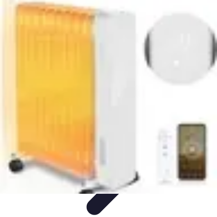
Conseils Sommeil
Erreurs Courantes
Nutrition et Sommeil
Amélioration du
Sommeil
Astuces de Sommeil
Habitudes de Sommeil
Conseils Sommeil