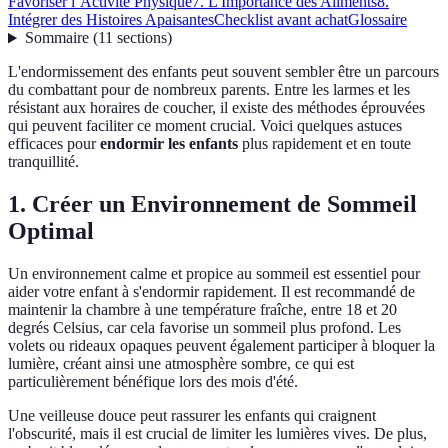
Favoriser l’Activité Physique
7. L'Importance des Aliments
8.
Intégrer des Histoires Apaisantes
Checklist avant achat
Glossaire
Sommaire
(
11
sections
)
L'endormissement des enfants peut souvent sembler être un parcours
du combattant pour de nombreux parents. Entre les larmes et les
résistant aux horaires de coucher, il existe des méthodes éprouvées
qui peuvent faciliter ce moment crucial. Voici quelques astuces
efficaces pour
endormir les enfants
plus rapidement et en toute
tranquillité.
1. Créer un Environnement de Sommeil
Optimal
Un environnement calme et propice au sommeil est essentiel pour
aider votre enfant à s'endormir rapidement. Il est recommandé de
maintenir la chambre à une température fraîche, entre 18 et 20
degrés Celsius, car cela favorise un sommeil plus profond. Les
volets ou rideaux opaques peuvent également participer à bloquer la
lumière, créant ainsi une atmosphère sombre, ce qui est
particulièrement bénéfique lors des mois d'été.
Une veilleuse douce peut rassurer les enfants qui craignent
l'obscurité, mais il est crucial de limiter les lumières vives. De plus,