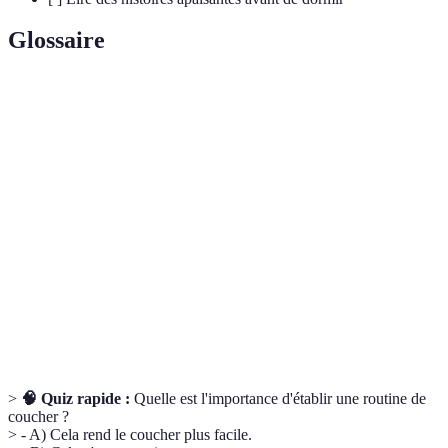
Glossaire
Terme
Définition
Hormone régulant le sommeil, produite
Mélatonine
naturellement par le corps.
Ensemble de traditions ou d'activités effectué avant
Rituel de
le coucher pour signaler que c'est le moment de
sommeil
dormir.
Objet de
Souvent une peluche ou une couverture, qui aide
réconfort
l'enfant à se sentir en sécurité pendant la nuit.
>
🧠 Quiz rapide :
Quelle est l'importance d'établir une routine de
coucher ?
> - A) Cela rend le coucher plus facile.