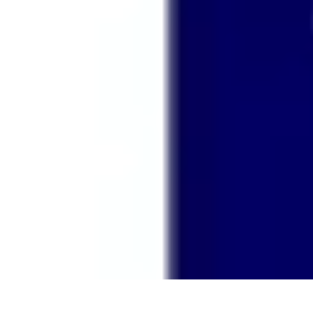
Conseils Sommeil
Erreurs Courantes
Nutrition et Sommeil
Amélioration du Sommeil
Astu
Conseils Sommeil