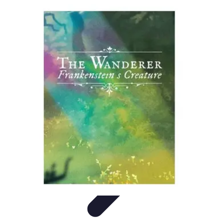
Conseils Sommeil
Erreurs Courantes
Nutrition et Sommeil
Amélioration du
Sommeil
Astuces de Sommeil
Habitudes de Sommeil
Conseils Sommeil