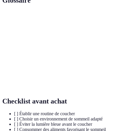
Glossaire
Terme
Définition
Sommeil
Phase du sommeil où les rêves se produisent,
paradoxal
caractérisée par une activité cérébrale intense.
Hormone régulant le cycle veille-sommeil,
Melatonine
produite par la glande pinéale.
Comportement où une personne se déplace ou
Somnambulisme
agit pendant son sommeil, souvent sans se
souvenir.
Checklist avant achat
[ ] Établir une routine de coucher
[ ] Choisir un environnement de sommeil adapté
[ ] Éviter la lumière bleue avant le coucher
[ ] Consommer des aliments favorisant le sommeil