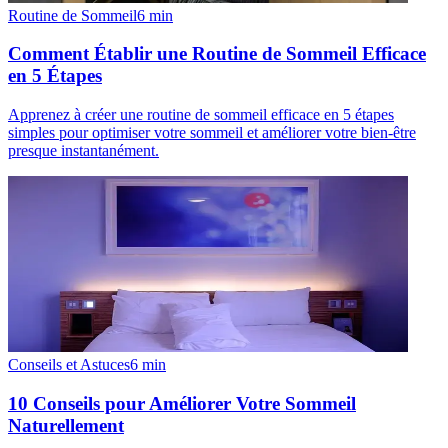
Routine de Sommeil
6
min
Comment Établir une Routine de Sommeil Efficace
en 5 Étapes
Apprenez à créer une routine de sommeil efficace en 5 étapes
simples pour optimiser votre sommeil et améliorer votre bien-être
presque instantanément.
Conseils et Astuces
6
min
10 Conseils pour Améliorer Votre Sommeil
Naturellement