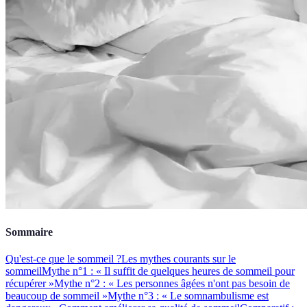
Sommaire
Qu'est-ce que le sommeil ?
Les mythes courants sur le
sommeil
Mythe n°1 : « Il suffit de quelques heures de sommeil pour
récupérer »
Mythe n°2 : « Les personnes âgées n'ont pas besoin de
beaucoup de sommeil »
Mythe n°3 : « Le somnambulisme est