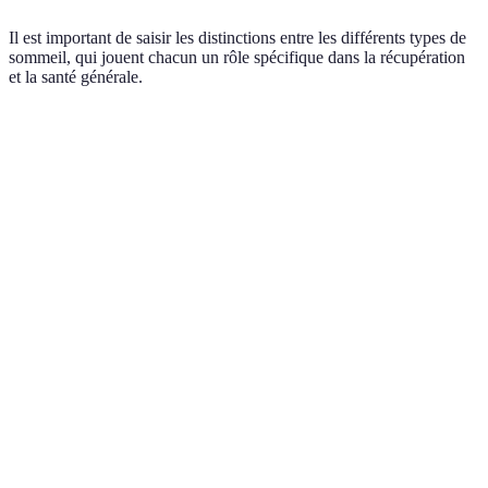
Il est important de saisir les distinctions entre les différents types de
sommeil, qui jouent chacun un rôle spécifique dans la récupération
et la santé générale.
Phases de sommeil
Durée moyenne
Fonctionnalités
Impo
Transition vers
Sommeil lent léger
30 minutes
le sommeil
Récu
profond
Récupération
Sommeil lent
physique et
20-40 minutes
Très
profond
régénération
cellulaire
Rêves,
Sommeil paradoxal
10-30 minutes
consolidation de
Essen
la mémoire