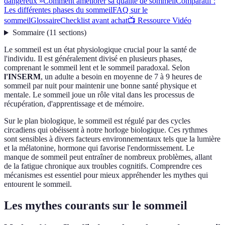
dangereux »
Comment améliorer sa qualité de sommeil
Comparatif :
Les différentes phases du sommeil
FAQ sur le
sommeil
Glossaire
Checklist avant achat
📺 Ressource Vidéo
Sommaire
(
11
sections
)
Le sommeil est un état physiologique crucial pour la santé de
l'individu. Il est généralement divisé en plusieurs phases,
comprenant le sommeil lent et le sommeil paradoxal. Selon
l'INSERM
, un adulte a besoin en moyenne de 7 à 9 heures de
sommeil par nuit pour maintenir une bonne santé physique et
mentale. Le sommeil joue un rôle vital dans les processus de
récupération, d'apprentissage et de mémoire.
Sur le plan biologique, le sommeil est régulé par des cycles
circadiens qui obéissent à notre horloge biologique. Ces rythmes
sont sensibles à divers facteurs environnementaux tels que la lumière
et la mélatonine, hormone qui favorise l'endormissement. Le
manque de sommeil peut entraîner de nombreux problèmes, allant
de la fatigue chronique aux troubles cognitifs. Comprendre ces
mécanismes est essentiel pour mieux appréhender les mythes qui
entourent le sommeil.
Les mythes courants sur le sommeil