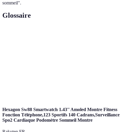
sommeil".
Glossaire
Terme
Définition
Méditation de
Pratique de focalisation sur le moment
Pleine Conscience
présent pour réduire le stress.
Technique de relaxation consciente qui
Yoga Nidra
induit un état de sommeil léger.
Phrase ou mot répété pour aider à la
Mantra
concentration pendant la méditation.
Hexagon Sw88 Smartwatch 1.43'' Amoled Montre Fitness
Fonction Téléphone,123 Sportifs 140 Cadrans,Surveillance
Spo2 Cardiaque Podomètre Sommeil Montre
Rakuten FR