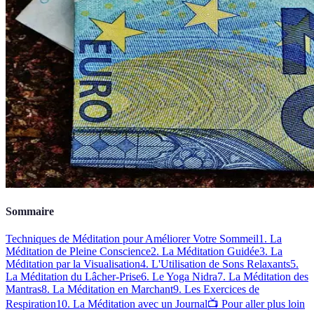
Sommaire
Techniques de Méditation pour Améliorer Votre Sommeil
1. La
Méditation de Pleine Conscience
2. La Méditation Guidée
3. La
Méditation par la Visualisation
4. L'Utilisation de Sons Relaxants
5.
La Méditation du Lâcher-Prise
6. Le Yoga Nidra
7. La Méditation des
Mantras
8. La Méditation en Marchant
9. Les Exercices de
Respiration
10. La Méditation avec un Journal
📺 Pour aller plus loin