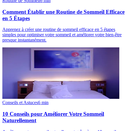
Routine de Sommeil
6
min
Comment Établir une Routine de Sommeil Efficace
en 5 Étapes
Apprenez à créer une routine de sommeil efficace en 5 étapes
simples pour optimiser votre sommeil et améliorer votre bien-être
presque instantanément.
Conseils et Astuces
6
min
10 Conseils pour Améliorer Votre Sommeil
Naturellement