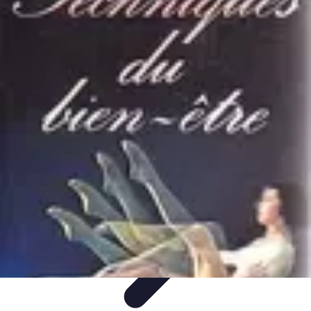
Conseils Sommeil
Erreurs Courantes
Nutrition et Sommeil
Amélioration du
Sommeil
Astuces de Sommeil
Habitudes de Sommeil
Conseils Sommeil