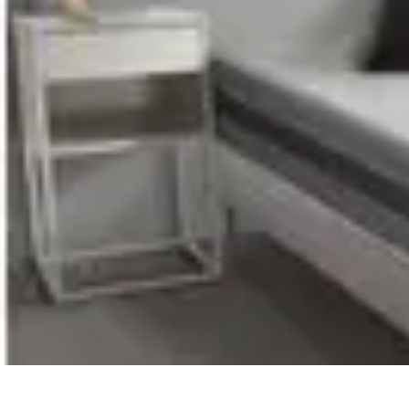
Conseils Sommeil
Erreurs Courantes
Nutrition et Sommeil
Amélioration du Sommeil
Astu
Conseils Sommeil