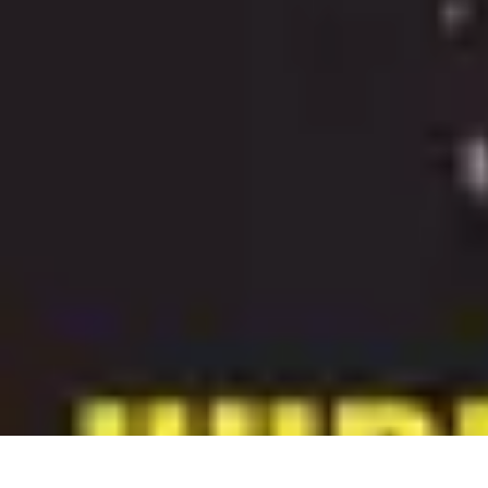
Conseils Sommeil
Erreurs Courantes
Nutrition et Sommeil
Amélioration du Sommeil
Astu
Conseils Sommeil