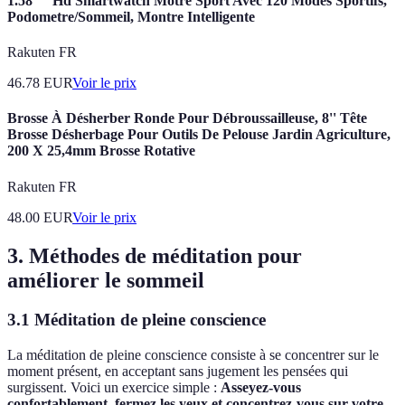
1.58"" Hd Smartwatch Motre Sport Avec 120 Modes Sportifs,
Podometre/Sommeil, Montre Intelligente
Rakuten FR
46.78
EUR
Voir le prix
Brosse À Désherber Ronde Pour Débroussailleuse, 8'' Tête
Brosse Désherbage Pour Outils De Pelouse Jardin Agriculture,
200 X 25,4mm Brosse Rotative
Rakuten FR
48.00
EUR
Voir le prix
3. Méthodes de méditation pour
améliorer le sommeil
3.1 Méditation de pleine conscience
La méditation de pleine conscience consiste à se concentrer sur le
moment présent, en acceptant sans jugement les pensées qui
surgissent. Voici un exercice simple :
Asseyez-vous
confortablement, fermez les yeux et concentrez-vous sur votre