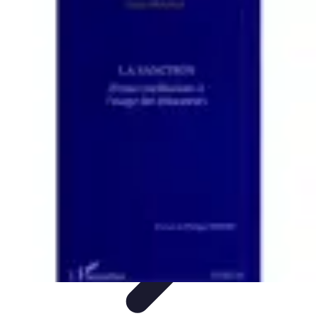
Conseils Sommeil
Erreurs Courantes
Nutrition et Sommeil
Amélioration du
Sommeil
Astuces de Sommeil
Habitudes de Sommeil
Conseils Sommeil