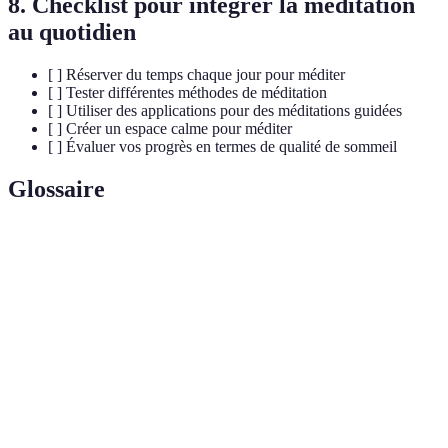
8. Checklist pour intégrer la méditation
au quotidien
[ ] Réserver du temps chaque jour pour méditer
[ ] Tester différentes méthodes de méditation
[ ] Utiliser des applications pour des méditations guidées
[ ] Créer un espace calme pour méditer
[ ] Évaluer vos progrès en termes de qualité de sommeil
Glossaire
Terme
Définition
Méditation de
Technique de méditation visant à être présent
pleine conscience
dans le moment sans jugement.
Hormone du stress produite par le corps en
Cortisol
réponse à des situations de stress.
Hormone qui régule le cycle veille-sommeil,
Mélatonine