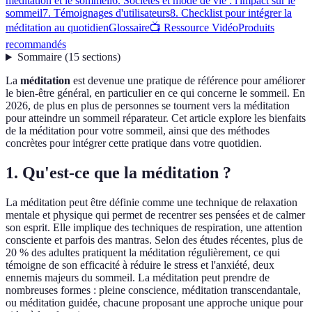
méditation et le sommeil
6. Sociétés et mode de vie : l'impact sur le
sommeil
7. Témoignages d'utilisateurs
8. Checklist pour intégrer la
méditation au quotidien
Glossaire
📺 Ressource Vidéo
Produits
recommandés
Sommaire
(
15
sections
)
La
méditation
est devenue une pratique de référence pour améliorer
le bien-être général, en particulier en ce qui concerne le sommeil. En
2026, de plus en plus de personnes se tournent vers la méditation
pour atteindre un sommeil réparateur. Cet article explore les bienfaits
de la méditation pour votre sommeil, ainsi que des méthodes
concrètes pour intégrer cette pratique dans votre quotidien.
1. Qu'est-ce que la méditation ?
La méditation peut être définie comme une technique de relaxation
mentale et physique qui permet de recentrer ses pensées et de calmer
son esprit. Elle implique des techniques de respiration, une attention
consciente et parfois des mantras. Selon des études récentes, plus de
20 % des adultes pratiquent la méditation régulièrement, ce qui
témoigne de son efficacité à réduire le stress et l'anxiété, deux
ennemis majeurs du sommeil. La méditation peut prendre de
nombreuses formes : pleine conscience, méditation transcendantale,
ou méditation guidée, chacune proposant une approche unique pour