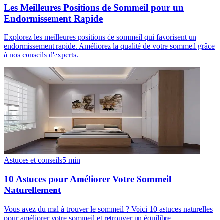
Les Meilleures Positions de Sommeil pour un
Endormissement Rapide
Explorez les meilleures positions de sommeil qui favorisent un
endormissement rapide. Améliorez la qualité de votre sommeil grâce
à nos conseils d'experts.
Astuces et conseils
5
min
10 Astuces pour Améliorer Votre Sommeil
Naturellement
Vous avez du mal à trouver le sommeil ? Voici 10 astuces naturelles
pour améliorer votre sommeil et retrouver un équilibre.