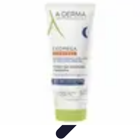
Conseils Sommeil
Erreurs Courantes
Nutrition et Sommeil
Amélioration du
Sommeil
Astuces de Sommeil
Habitudes de Sommeil
Conseils Sommeil