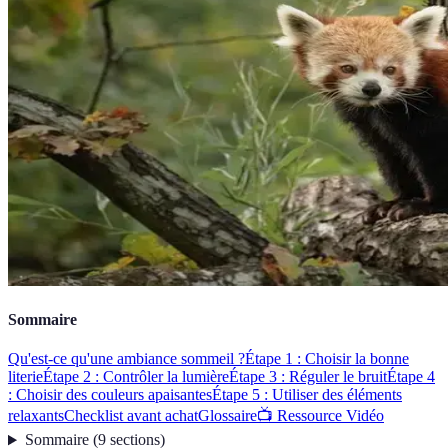
Sommaire
Qu'est-ce qu'une ambiance sommeil ?
Étape 1 : Choisir la bonne
literie
Étape 2 : Contrôler la lumière
Étape 3 : Réguler le bruit
Étape 4
: Choisir des couleurs apaisantes
Étape 5 : Utiliser des éléments
relaxants
Checklist avant achat
Glossaire
📺 Ressource Vidéo
Sommaire
(
9
sections
)