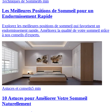
Techniques de Sommeil
6
min
Les Meilleures Positions de Sommeil pour un
Endormissement Rapide
Explorez les meilleures positions de sommeil qui favorisent un
endormissement rapide. Améliorez la qualité de votre sommeil grâce
à nos conseils d'experts.
Astuces et conseils
5
min
10 Astuces pour Améliorer Votre Sommeil
Naturellement