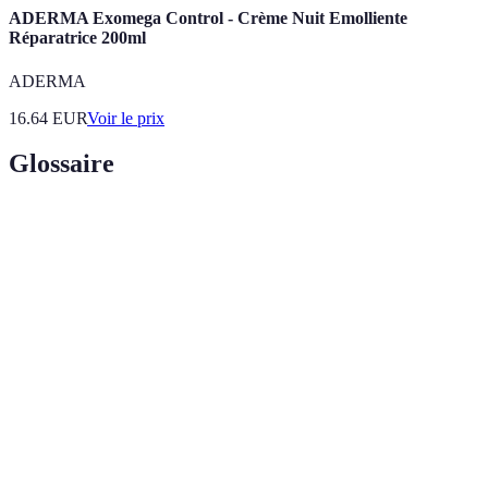
ADERMA Exomega Control - Crème Nuit Emolliente
Réparatrice 200ml
ADERMA
16.64
EUR
Voir le prix
Glossaire
Terme
Définition
Ambiance
Ensemble des éléments de l'environnement qui
sommeil
influencent la qualité du sommeil.
Hormone régulant le cycle du sommeil, produite en
Mélatonine
réponse à l'obscurité.
Bruit
Son constant qui masque d'autres bruits, souvent
blanc
utilisé pour favoriser le sommeil.