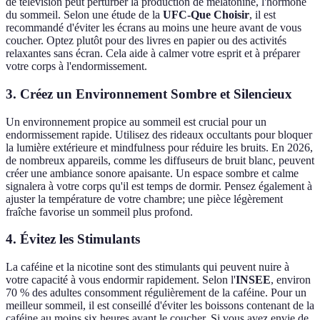
de télévision peut perturber la production de mélatonine, l'hormone
du sommeil. Selon une étude de la
UFC-Que Choisir
, il est
recommandé d'éviter les écrans au moins une heure avant de vous
coucher. Optez plutôt pour des livres en papier ou des activités
relaxantes sans écran. Cela aide à calmer votre esprit et à préparer
votre corps à l'endormissement.
3. Créez un Environnement Sombre et Silencieux
Un environnement propice au sommeil est crucial pour un
endormissement rapide. Utilisez des rideaux occultants pour bloquer
la lumière extérieure et mindfulness pour réduire les bruits. En 2026,
de nombreux appareils, comme les diffuseurs de bruit blanc, peuvent
créer une ambiance sonore apaisante. Un espace sombre et calme
signalera à votre corps qu'il est temps de dormir. Pensez également à
ajuster la température de votre chambre; une pièce légèrement
fraîche favorise un sommeil plus profond.
4. Évitez les Stimulants
La caféine et la nicotine sont des stimulants qui peuvent nuire à
votre capacité à vous endormir rapidement. Selon l'
INSEE
, environ
70 % des adultes consomment régulièrement de la caféine. Pour un
meilleur sommeil, il est conseillé d'éviter les boissons contenant de la
caféine au moins six heures avant le coucher. Si vous avez envie de