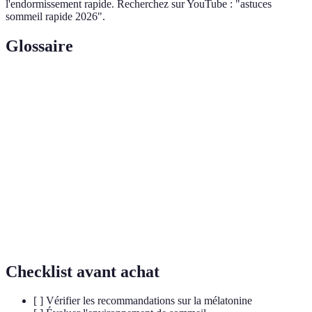
l'endormissement rapide. Recherchez sur YouTube : "astuces
sommeil rapide 2026".
Glossaire
Terme
Définition
Hormone naturellement produite par le corps,
Mélatonine
régule le cycle du sommeil.
Cycle
Rythme biologique d'environ 24 heures, influençant
circadien
le sommeil.
Respiration
Technique de relaxation qui aide à réduire le stress
profonde
et à favoriser l'endormissement.
Checklist avant achat
[ ] Vérifier les recommandations sur la mélatonine