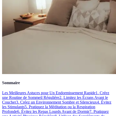
Sommaire
Les Meilleures Astuces pour Un Endormissement Rapide
1. Créez
une Routine de Sommeil Régulière
2. Limitez les Écrans Avant le
Coucher
3. Créez un Environnement Sombre et Silencieux
4. Évitez
les Stimulants
5. Pratiquez la Méditation ou la Respiration
Profonde
6. Évitez les Repas Lourds Avant de Dormir
7. Pratiquez