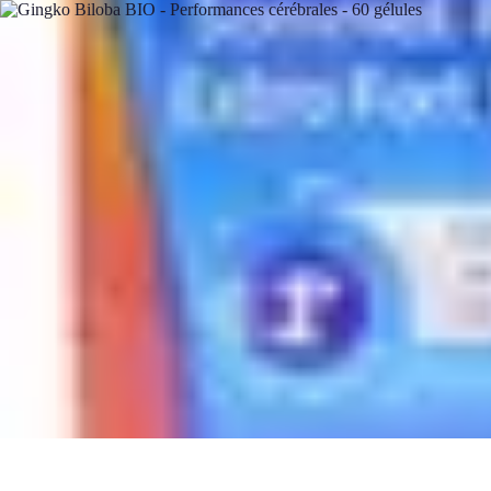
Conseils Sommeil
Erreurs Courantes
Nutrition et Sommeil
Amélioration du Sommeil
Astu
Conseils Sommeil