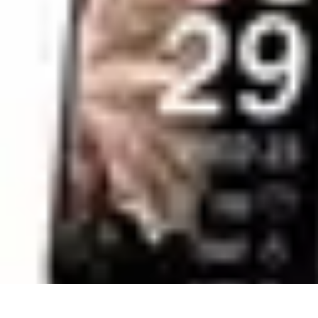
Conseils Sommeil
Erreurs Courantes
Nutrition et Sommeil
Amélioration du Sommeil
Astu
Conseils Sommeil