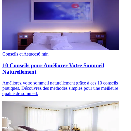
Conseils et Astuces
6
min
10 Conseils pour Améliorer Votre Sommeil
Naturellement
Améliorez votre sommeil naturellement grâce à ces 10 conseils
pratiques. Découvrez des méthodes simples pour une meilleure
qualité de sommeil.