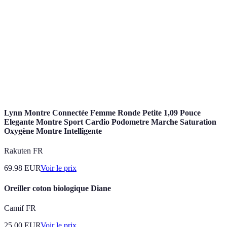
Respiration
parti du diaphragme pour respirer
diaphragmatique
profondément.
Hormone produite par les glandes surrénales,
Cortisol
souvent associée au stress.
Trouble du sommeil caractérisé par des
Insomnie
difficultés à s'endormir ou à rester endormi.
Lynn Montre Connectée Femme Ronde Petite 1,09 Pouce
Elegante Montre Sport Cardio Podometre Marche Saturation
Oxygène Montre Intelligente
Rakuten FR
69.98
EUR
Voir le prix
Oreiller coton biologique Diane
Camif FR
25.00
EUR
Voir le prix