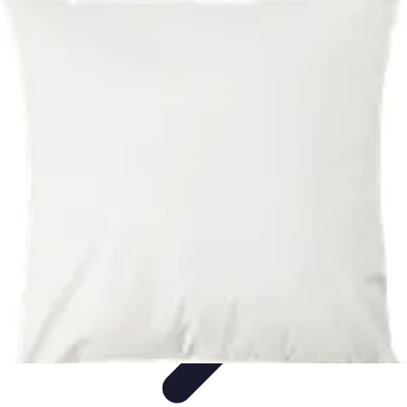
Conseils Sommeil
Erreurs Courantes
Nutrition et Sommeil
Amélioration du
Sommeil
Astuces de Sommeil
Habitudes de Sommeil
Conseils Sommeil