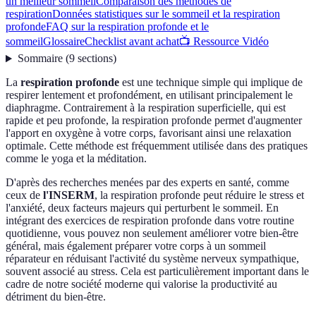
un meilleur sommeil
Comparaison des méthodes de
respiration
Données statistiques sur le sommeil et la respiration
profonde
FAQ sur la respiration profonde et le
sommeil
Glossaire
Checklist avant achat
📺 Ressource Vidéo
Sommaire
(
9
sections
)
La
respiration profonde
est une technique simple qui implique de
respirer lentement et profondément, en utilisant principalement le
diaphragme. Contrairement à la respiration superficielle, qui est
rapide et peu profonde, la respiration profonde permet d'augmenter
l'apport en oxygène à votre corps, favorisant ainsi une relaxation
optimale. Cette méthode est fréquemment utilisée dans des pratiques
comme le yoga et la méditation.
D'après des recherches menées par des experts en santé, comme
ceux de
l'INSERM
, la respiration profonde peut réduire le stress et
l'anxiété, deux facteurs majeurs qui perturbent le sommeil. En
intégrant des exercices de respiration profonde dans votre routine
quotidienne, vous pouvez non seulement améliorer votre bien-être
général, mais également préparer votre corps à un sommeil
réparateur en réduisant l'activité du système nerveux sympathique,
souvent associé au stress. Cela est particulièrement important dans le
cadre de notre société moderne qui valorise la productivité au
détriment du bien-être.