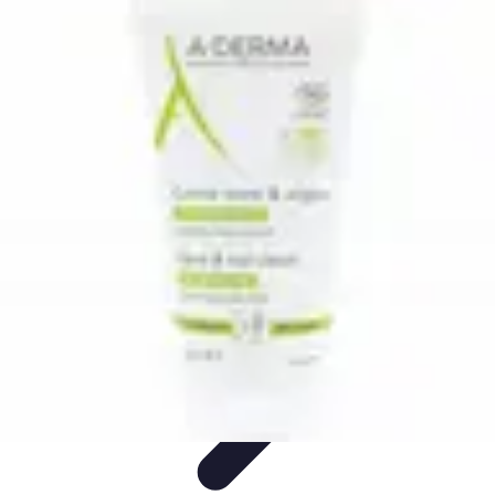
Conseils Sommeil
Erreurs Courantes
Nutrition et Sommeil
Amélioration du
Sommeil
Astuces de Sommeil
Habitudes de Sommeil
Conseils Sommeil