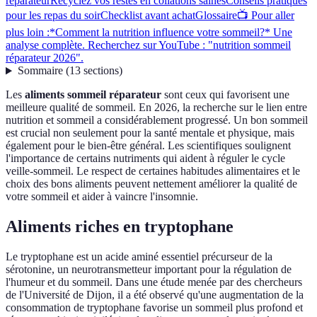
réparateur
Recyclez vos restes en collations saines
Conseils pratiques
pour les repas du soir
Checklist avant achat
Glossaire
📺 Pour aller
plus loin :*Comment la nutrition influence votre sommeil?* Une
analyse complète. Recherchez sur YouTube : "nutrition sommeil
réparateur 2026".
Sommaire
(
13
sections
)
Les
aliments sommeil réparateur
sont ceux qui favorisent une
meilleure qualité de sommeil. En 2026, la recherche sur le lien entre
nutrition et sommeil a considérablement progressé. Un bon sommeil
est crucial non seulement pour la santé mentale et physique, mais
également pour le bien-être général. Les scientifiques soulignent
l'importance de certains nutriments qui aident à réguler le cycle
veille-sommeil. Le respect de certaines habitudes alimentaires et le
choix des bons aliments peuvent nettement améliorer la qualité de
votre sommeil et aider à vaincre l'insomnie.
Aliments riches en tryptophane
Le tryptophane est un acide aminé essentiel précurseur de la
sérotonine, un neurotransmetteur important pour la régulation de
l'humeur et du sommeil. Dans une étude menée par des chercheurs
de l'Université de Dijon, il a été observé qu'une augmentation de la
consommation de tryptophane favorise un sommeil plus profond et