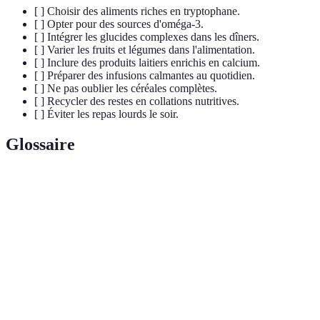
[ ] Choisir des aliments riches en tryptophane.
[ ] Opter pour des sources d'oméga-3.
[ ] Intégrer les glucides complexes dans les dîners.
[ ] Varier les fruits et légumes dans l'alimentation.
[ ] Inclure des produits laitiers enrichis en calcium.
[ ] Préparer des infusions calmantes au quotidien.
[ ] Ne pas oublier les céréales complètes.
[ ] Recycler des restes en collations nutritives.
[ ] Éviter les repas lourds le soir.
Glossaire
Terme
Définition
Acide aminé essentiel favorisant la production de
Tryptophane
sérotonine.
Acides gras insaturés bénéfiques pour la santé
Oméga-3
cérébrale et cardiologique.
Hormone clé dans la régulation du cycle veille-