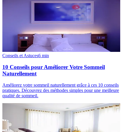
Conseils et Astuces
6
min
10 Conseils pour Améliorer Votre Sommeil
Naturellement
Améliorez votre sommeil naturellement grâce à ces 10 conseils
pratiques. Découvrez des méthodes simples pour une meilleure
qualité de sommeil.