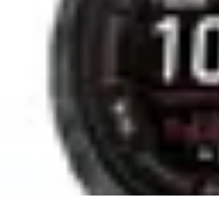
Conseils Sommeil
Erreurs Courantes
Nutrition et Sommeil
Amélioration du Sommeil
Astu
Conseils Sommeil