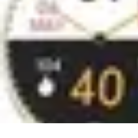
Conseils Sommeil
Erreurs Courantes
Nutrition et Sommeil
Amélioration du Sommeil
Astu
Conseils Sommeil