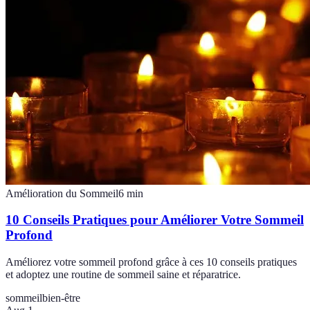
Amélioration du Sommeil
6
min
10 Conseils Pratiques pour Améliorer Votre Sommeil
Profond
Améliorez votre sommeil profond grâce à ces 10 conseils pratiques
et adoptez une routine de sommeil saine et réparatrice.
sommeil
bien-être