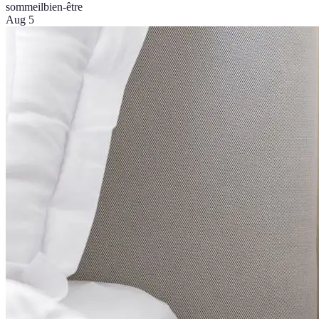
sommeil
bien-être
Aug 5