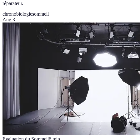
réparateur.
chronobiologie
sommeil
Aug 3
Évaluation du Sommeil
6
min