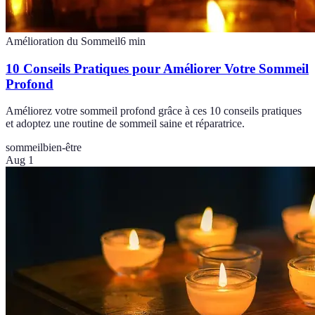
Amélioration du Sommeil
6
min
10 Conseils Pratiques pour Améliorer Votre Sommeil
Profond
Améliorez votre sommeil profond grâce à ces 10 conseils pratiques
et adoptez une routine de sommeil saine et réparatrice.
sommeil
bien-être
Aug 1